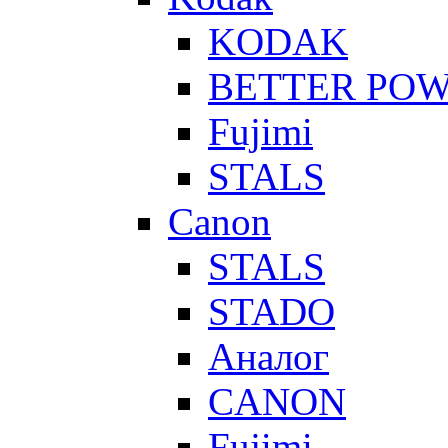
KODAK
BETTER PO
Fujimi
STALS
Canon
STALS
STADO
Аналог
CANON
Fujimi