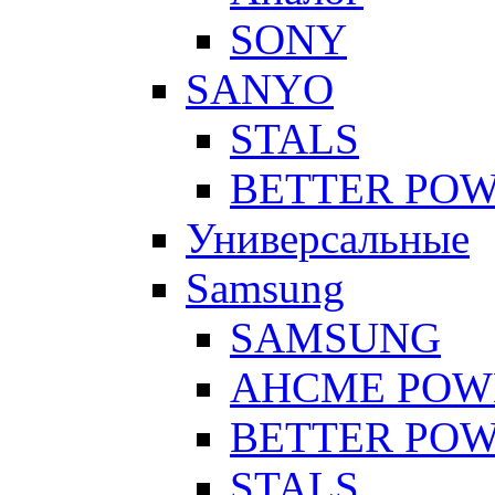
SONY
SANYO
STALS
BETTER PO
Универсальные
Samsung
SAMSUNG
AHCME POW
BETTER PO
STALS