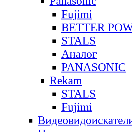
Panasonic
Fujimi
BETTER PO
STALS
Аналог
PANASONIC
Rekam
STALS
Fujimi
Видеовидоискател