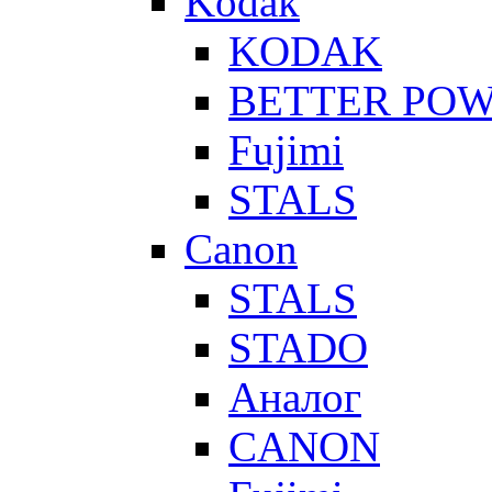
Kodak
KODAK
BETTER PO
Fujimi
STALS
Canon
STALS
STADO
Аналог
CANON