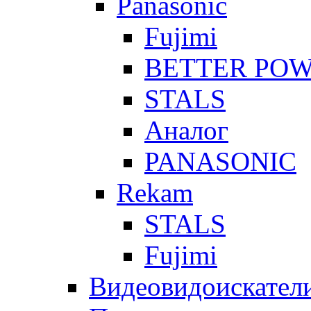
Panasonic
Fujimi
BETTER PO
STALS
Аналог
PANASONIC
Rekam
STALS
Fujimi
Видеовидоискател