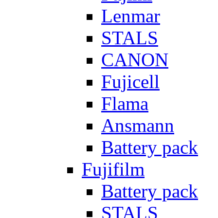
Lenmar
STALS
CANON
Fujicell
Flama
Ansmann
Battery pack
Fujifilm
Battery pack
STALS