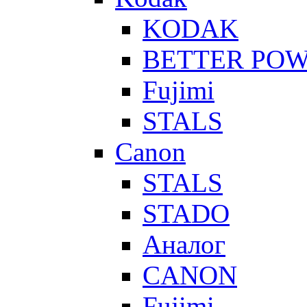
KODAK
BETTER PO
Fujimi
STALS
Canon
STALS
STADO
Аналог
CANON
Fujimi