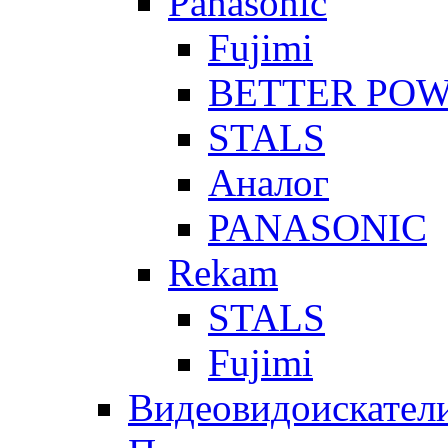
Panasonic
Fujimi
BETTER PO
STALS
Аналог
PANASONIC
Rekam
STALS
Fujimi
Видеовидоискател