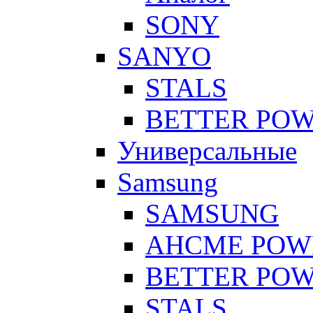
SONY
SANYO
STALS
BETTER PO
Универсальные
Samsung
SAMSUNG
AHCME POW
BETTER PO
STALS