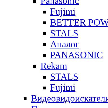
Panasonic
Fujimi
BETTER PO
STALS
Аналог
PANASONIC
Rekam
STALS
Fujimi
Видеовидоискател