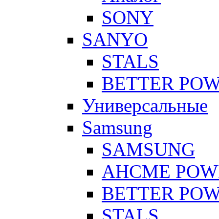
SONY
SANYO
STALS
BETTER PO
Универсальные
Samsung
SAMSUNG
AHCME POW
BETTER PO
STALS