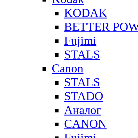
KODAK
BETTER PO
Fujimi
STALS
Canon
STALS
STADO
Аналог
CANON
Fujimi