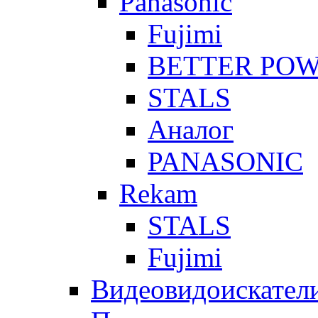
Panasonic
Fujimi
BETTER PO
STALS
Аналог
PANASONIC
Rekam
STALS
Fujimi
Видеовидоискател