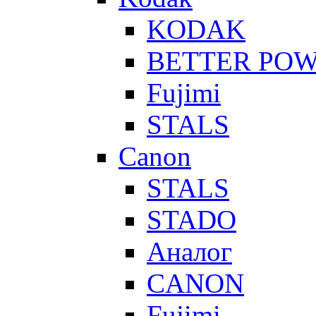
KODAK
BETTER PO
Fujimi
STALS
Canon
STALS
STADO
Аналог
CANON
Fujimi