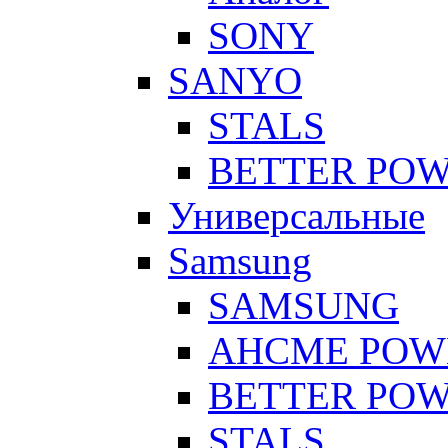
SONY
SANYO
STALS
BETTER PO
Универсальные
Samsung
SAMSUNG
AHCME POW
BETTER PO
STALS