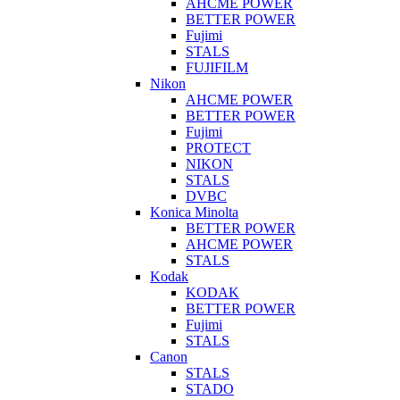
AHCME POWER
BETTER POWER
Fujimi
STALS
FUJIFILM
Nikon
AHCME POWER
BETTER POWER
Fujimi
PROTECT
NIKON
STALS
DVBC
Konica Minolta
BETTER POWER
AHCME POWER
STALS
Kodak
KODAK
BETTER POWER
Fujimi
STALS
Canon
STALS
STADO