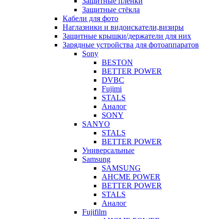
Защитные плёнки
Защитные стёкла
Кабели для фото
Наглазники и видоискатели,визиры
Защитные крышки/держатели для них
Зарядные устройства для фотоаппаратов
Sony
BESTON
BETTER POWER
DVBC
Fujimi
STALS
Аналог
SONY
SANYO
STALS
BETTER POWER
Универсальные
Samsung
SAMSUNG
AHCME POWER
BETTER POWER
STALS
Аналог
Fujifilm