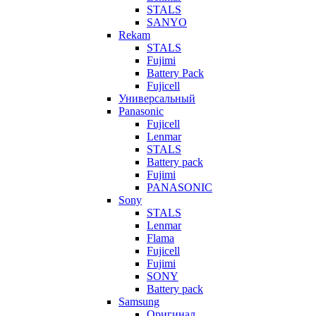
STALS
SANYO
Rekam
STALS
Fujimi
Battery Pack
Fujicell
Универсальный
Panasonic
Fujicell
Lenmar
STALS
Battery pack
Fujimi
PANASONIC
Sony
STALS
Lenmar
Flama
Fujicell
Fujimi
SONY
Battery pack
Samsung
Оригинал