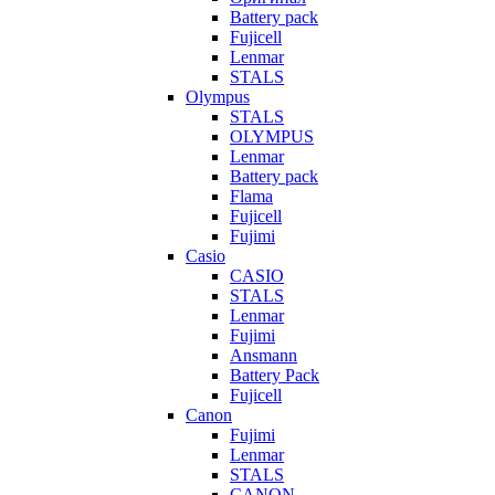
Battery pack
Fujicell
Lenmar
STALS
Olympus
STALS
OLYMPUS
Lenmar
Battery pack
Flama
Fujicell
Fujimi
Casio
CASIO
STALS
Lenmar
Fujimi
Ansmann
Battery Pack
Fujicell
Canon
Fujimi
Lenmar
STALS
CANON