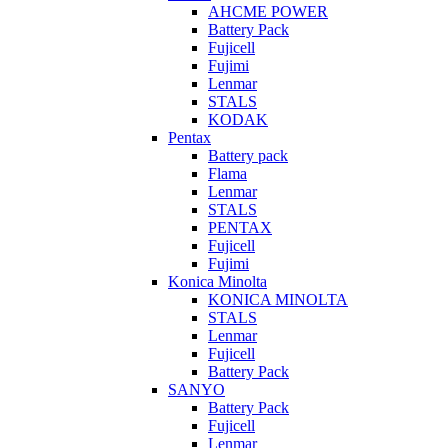
AHCME POWER
Battery Pack
Fujicell
Fujimi
Lenmar
STALS
KODAK
Pentax
Battery pack
Flama
Lenmar
STALS
PENTAX
Fujicell
Fujimi
Konica Minolta
KONICA MINOLTA
STALS
Lenmar
Fujicell
Battery Pack
SANYO
Battery Pack
Fujicell
Lenmar