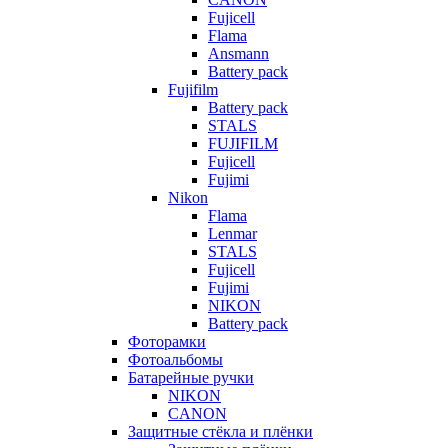
Fujicell
Flama
Ansmann
Battery pack
Fujifilm
Battery pack
STALS
FUJIFILM
Fujicell
Fujimi
Nikon
Flama
Lenmar
STALS
Fujicell
Fujimi
NIKON
Battery pack
Фоторамки
Фотоальбомы
Батарейные ручки
NIKON
CANON
Защитные стёкла и плёнки