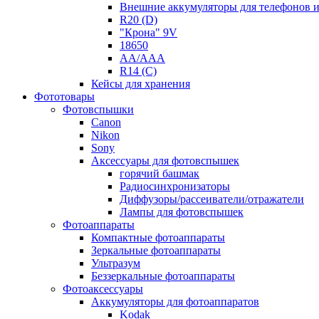
Внешние аккумуляторы для телефонов 
R20 (D)
"Крона" 9V
18650
AA/AAA
R14 (C)
Кейсы для хранения
Фототовары
Фотовспышки
Canon
Nikon
Sony
Аксессуары для фотовспышек
горячий башмак
Радиосинхронизаторы
Диффузоры/рассеиватели/отражатели
Лампы для фотовспышек
Фотоаппараты
Компактные фотоаппараты
Зеркальные фотоаппараты
Ультразум
Беззеркальные фотоаппараты
Фотоаксессуары
Аккумуляторы для фотоаппаратов
Kodak