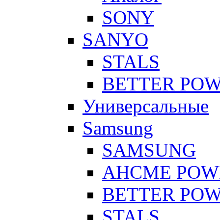
SONY
SANYO
STALS
BETTER PO
Универсальные
Samsung
SAMSUNG
AHCME POW
BETTER PO
STALS