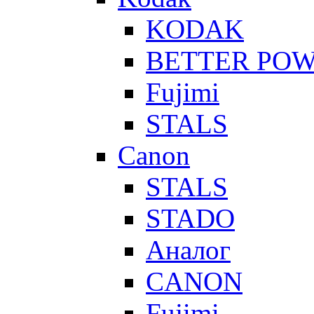
KODAK
BETTER PO
Fujimi
STALS
Canon
STALS
STADO
Аналог
CANON
Fujimi