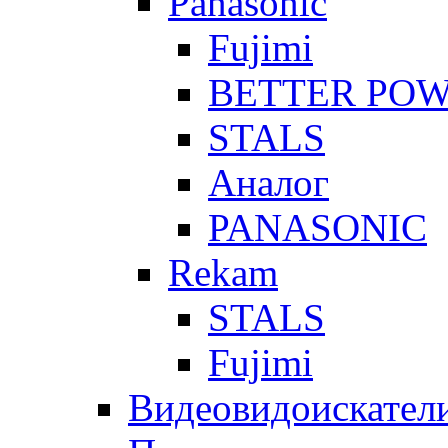
Panasonic
Fujimi
BETTER PO
STALS
Аналог
PANASONIC
Rekam
STALS
Fujimi
Видеовидоискател