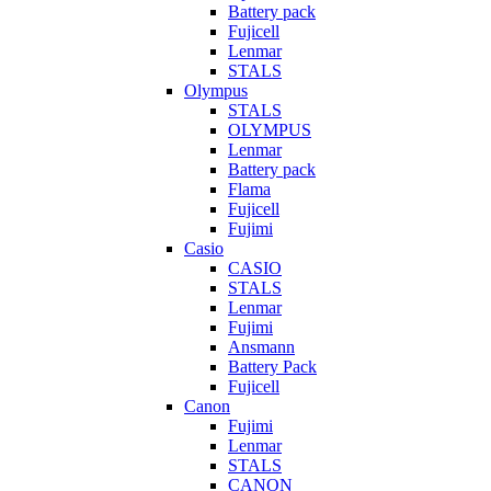
Battery pack
Fujicell
Lenmar
STALS
Olympus
STALS
OLYMPUS
Lenmar
Battery pack
Flama
Fujicell
Fujimi
Casio
CASIO
STALS
Lenmar
Fujimi
Ansmann
Battery Pack
Fujicell
Canon
Fujimi
Lenmar
STALS
CANON