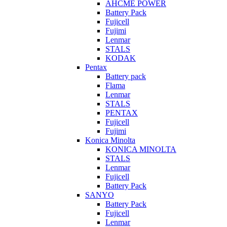
AHCME POWER
Battery Pack
Fujicell
Fujimi
Lenmar
STALS
KODAK
Pentax
Battery pack
Flama
Lenmar
STALS
PENTAX
Fujicell
Fujimi
Konica Minolta
KONICA MINOLTA
STALS
Lenmar
Fujicell
Battery Pack
SANYO
Battery Pack
Fujicell
Lenmar