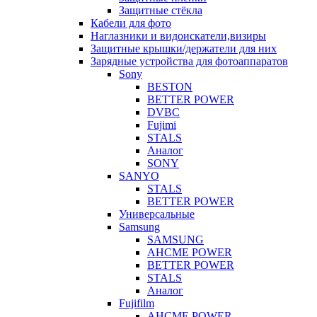
Защитные стёкла
Кабели для фото
Наглазники и видоискатели,визиры
Защитные крышки/держатели для них
Зарядные устройства для фотоаппаратов
Sony
BESTON
BETTER POWER
DVBC
Fujimi
STALS
Аналог
SONY
SANYO
STALS
BETTER POWER
Универсальные
Samsung
SAMSUNG
AHCME POWER
BETTER POWER
STALS
Аналог
Fujifilm
AHCME POWER