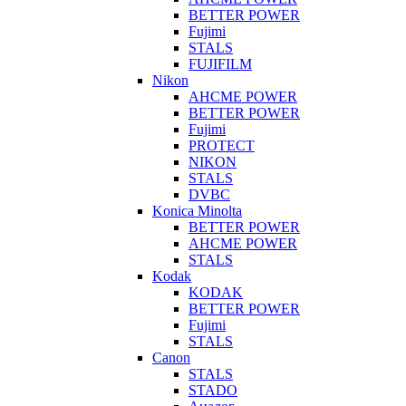
BETTER POWER
Fujimi
STALS
FUJIFILM
Nikon
AHCME POWER
BETTER POWER
Fujimi
PROTECT
NIKON
STALS
DVBC
Konica Minolta
BETTER POWER
AHCME POWER
STALS
Kodak
KODAK
BETTER POWER
Fujimi
STALS
Canon
STALS
STADO