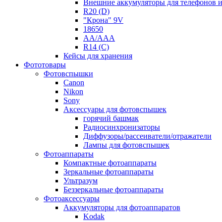
Внешние аккумуляторы для телефонов 
R20 (D)
"Крона" 9V
18650
AA/AAA
R14 (C)
Кейсы для хранения
Фототовары
Фотовспышки
Canon
Nikon
Sony
Аксессуары для фотовспышек
горячий башмак
Радиосинхронизаторы
Диффузоры/рассеиватели/отражатели
Лампы для фотовспышек
Фотоаппараты
Компактные фотоаппараты
Зеркальные фотоаппараты
Ультразум
Беззеркальные фотоаппараты
Фотоаксессуары
Аккумуляторы для фотоаппаратов
Kodak