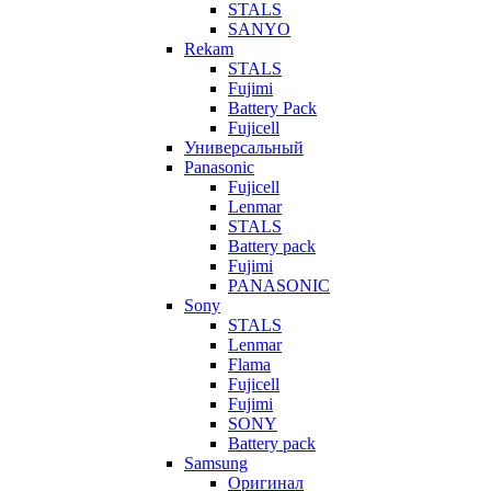
STALS
SANYO
Rekam
STALS
Fujimi
Battery Pack
Fujicell
Универсальный
Panasonic
Fujicell
Lenmar
STALS
Battery pack
Fujimi
PANASONIC
Sony
STALS
Lenmar
Flama
Fujicell
Fujimi
SONY
Battery pack
Samsung
Оригинал