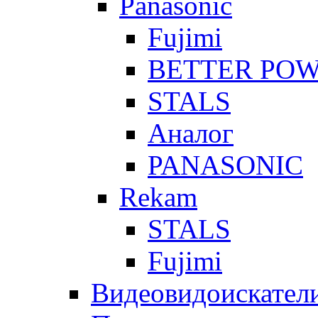
Panasonic
Fujimi
BETTER PO
STALS
Аналог
PANASONIC
Rekam
STALS
Fujimi
Видеовидоискател