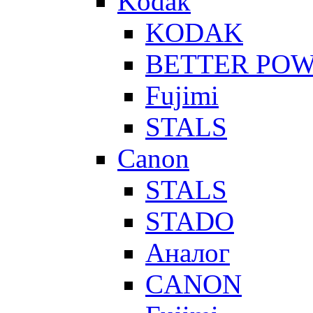
Kodak
KODAK
BETTER PO
Fujimi
STALS
Canon
STALS
STADO
Аналог
CANON