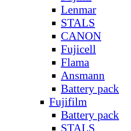
Lenmar
STALS
CANON
Fujicell
Flama
Ansmann
Battery pack
Fujifilm
Battery pack
STALS