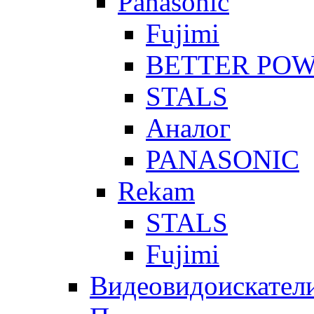
Panasonic
Fujimi
BETTER PO
STALS
Аналог
PANASONIC
Rekam
STALS
Fujimi
Видеовидоискател