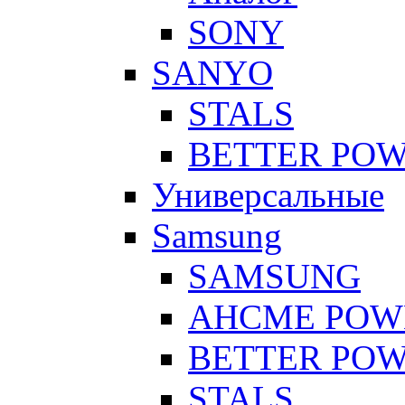
SONY
SANYO
STALS
BETTER PO
Универсальные
Samsung
SAMSUNG
AHCME POW
BETTER PO
STALS