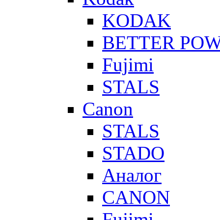
KODAK
BETTER PO
Fujimi
STALS
Canon
STALS
STADO
Аналог
CANON
Fujimi