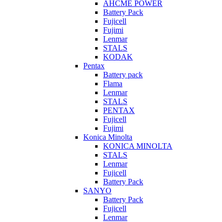
AHCME POWER
Battery Pack
Fujicell
Fujimi
Lenmar
STALS
KODAK
Pentax
Battery pack
Flama
Lenmar
STALS
PENTAX
Fujicell
Fujimi
Konica Minolta
KONICA MINOLTA
STALS
Lenmar
Fujicell
Battery Pack
SANYO
Battery Pack
Fujicell
Lenmar