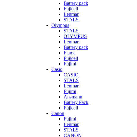
Battery pack
Fujicell
Lenmar
STALS
Olympus
STALS
OLYMPUS
Lenmar
Battery pack
Flama
Fujicell
Fujimi
Casio
CASIO
STALS
Lenmar
Fujimi
Ansmann
Battery Pack
Fujicell
Canon
Fujimi
Lenmar
STALS
CANON