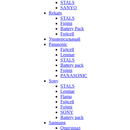
STALS
SANYO
Rekam
STALS
Fujimi
Battery Pack
Fujicell
Универсальный
Panasonic
Fujicell
Lenmar
STALS
Battery pack
Fujimi
PANASONIC
Sony
STALS
Lenmar
Flama
Fujicell
Fujimi
SONY
Battery pack
Samsung
Оригинал