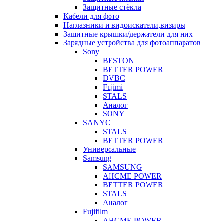
Защитные стёкла
Кабели для фото
Наглазники и видоискатели,визиры
Защитные крышки/держатели для них
Зарядные устройства для фотоаппаратов
Sony
BESTON
BETTER POWER
DVBC
Fujimi
STALS
Аналог
SONY
SANYO
STALS
BETTER POWER
Универсальные
Samsung
SAMSUNG
AHCME POWER
BETTER POWER
STALS
Аналог
Fujifilm
AHCME POWER