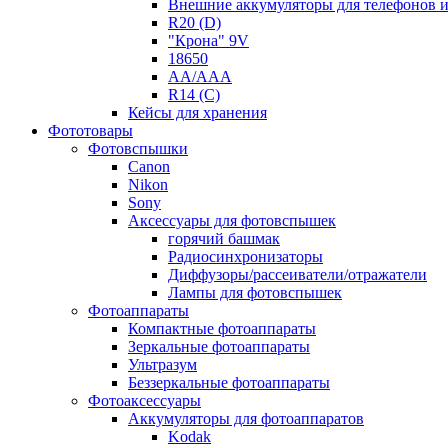
Внешние аккумуляторы для телефонов 
R20 (D)
"Крона" 9V
18650
AA/AAA
R14 (C)
Кейсы для хранения
Фототовары
Фотовспышки
Canon
Nikon
Sony
Аксессуары для фотовспышек
горячий башмак
Радиосинхронизаторы
Диффузоры/рассеиватели/отражатели
Лампы для фотовспышек
Фотоаппараты
Компактные фотоаппараты
Зеркальные фотоаппараты
Ультразум
Беззеркальные фотоаппараты
Фотоаксессуары
Аккумуляторы для фотоаппаратов
Kodak