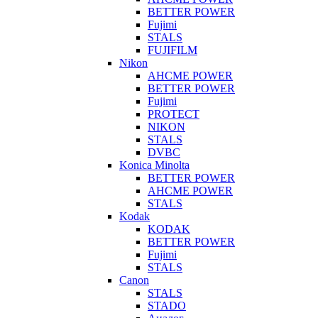
BETTER POWER
Fujimi
STALS
FUJIFILM
Nikon
AHCME POWER
BETTER POWER
Fujimi
PROTECT
NIKON
STALS
DVBC
Konica Minolta
BETTER POWER
AHCME POWER
STALS
Kodak
KODAK
BETTER POWER
Fujimi
STALS
Canon
STALS
STADO