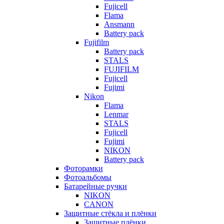
Fujicell
Flama
Ansmann
Battery pack
Fujifilm
Battery pack
STALS
FUJIFILM
Fujicell
Fujimi
Nikon
Flama
Lenmar
STALS
Fujicell
Fujimi
NIKON
Battery pack
Фоторамки
Фотоальбомы
Батарейные ручки
NIKON
CANON
Защитные стёкла и плёнки
Защитные плёнки