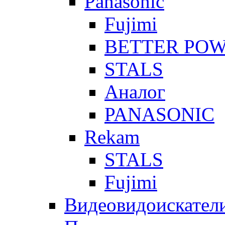
Panasonic
Fujimi
BETTER PO
STALS
Аналог
PANASONIC
Rekam
STALS
Fujimi
Видеовидоискател