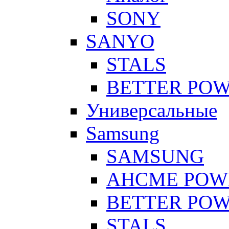
SONY
SANYO
STALS
BETTER PO
Универсальные
Samsung
SAMSUNG
AHCME POW
BETTER PO
STALS