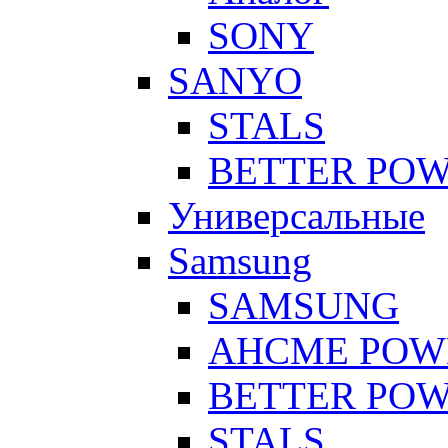
SONY
SANYO
STALS
BETTER PO
Универсальные
Samsung
SAMSUNG
AHCME POW
BETTER PO
STALS