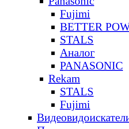
Panasonic
Fujimi
BETTER PO
STALS
Аналог
PANASONIC
Rekam
STALS
Fujimi
Видеовидоискател