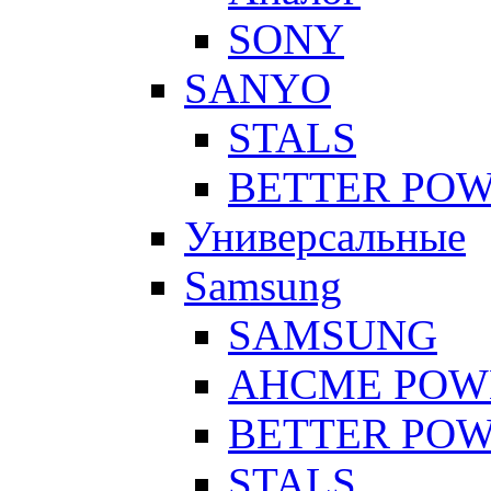
SONY
SANYO
STALS
BETTER PO
Универсальные
Samsung
SAMSUNG
AHCME POW
BETTER PO
STALS