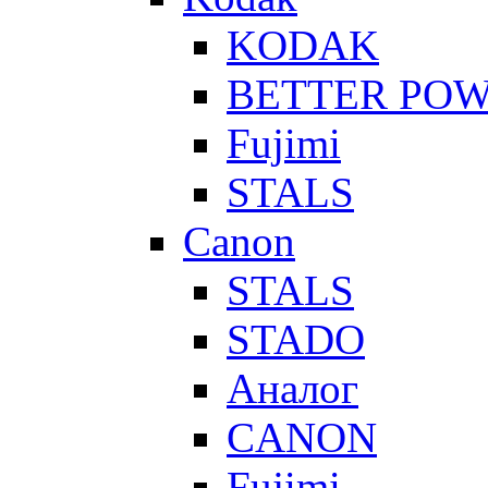
KODAK
BETTER PO
Fujimi
STALS
Canon
STALS
STADO
Аналог
CANON
Fujimi