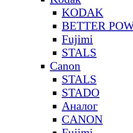
KODAK
BETTER PO
Fujimi
STALS
Canon
STALS
STADO
Аналог
CANON
Fujimi