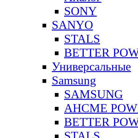
SONY
SANYO
STALS
BETTER PO
Универсальные
Samsung
SAMSUNG
AHCME POW
BETTER PO
STALS