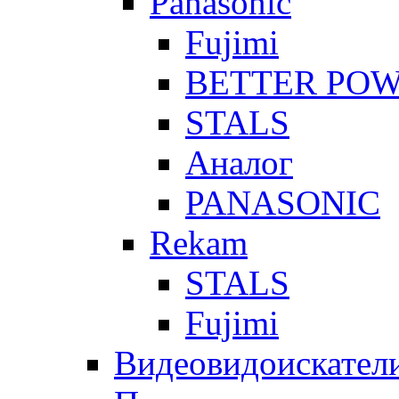
Panasonic
Fujimi
BETTER PO
STALS
Аналог
PANASONIC
Rekam
STALS
Fujimi
Видеовидоискател