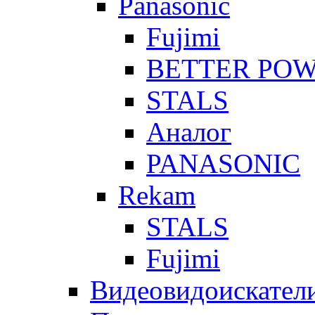
Panasonic
Fujimi
BETTER PO
STALS
Аналог
PANASONIC
Rekam
STALS
Fujimi
Видеовидоискател