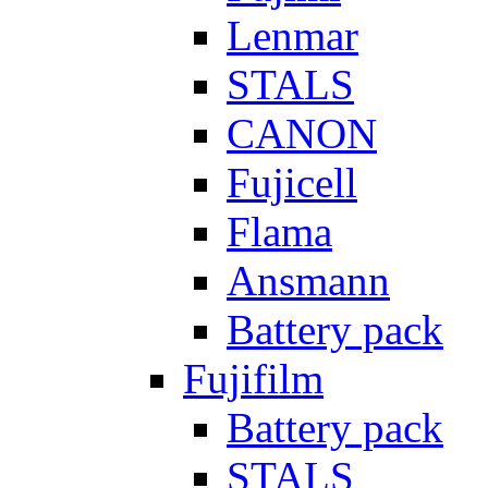
Lenmar
STALS
CANON
Fujicell
Flama
Ansmann
Battery pack
Fujifilm
Battery pack
STALS