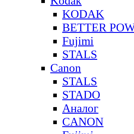
Kodak
KODAK
BETTER PO
Fujimi
STALS
Canon
STALS
STADO
Аналог
CANON