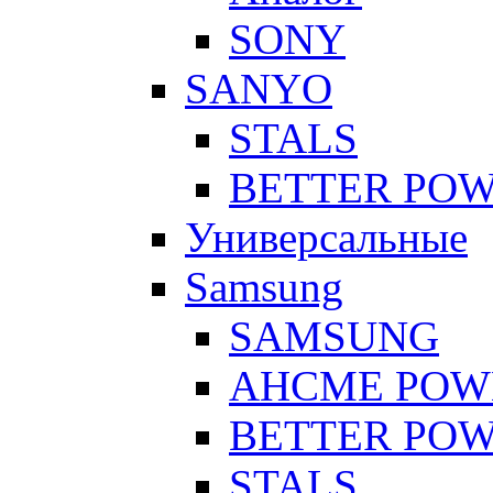
SONY
SANYO
STALS
BETTER PO
Универсальные
Samsung
SAMSUNG
AHCME POW
BETTER PO
STALS