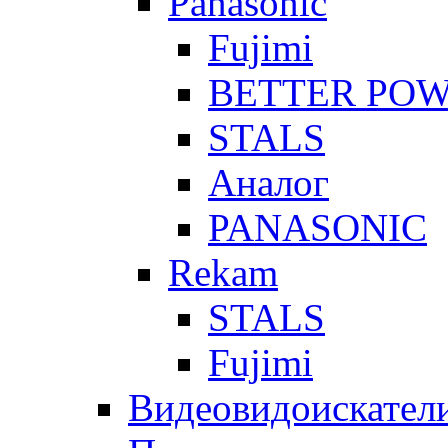
Panasonic
Fujimi
BETTER PO
STALS
Аналог
PANASONIC
Rekam
STALS
Fujimi
Видеовидоискател