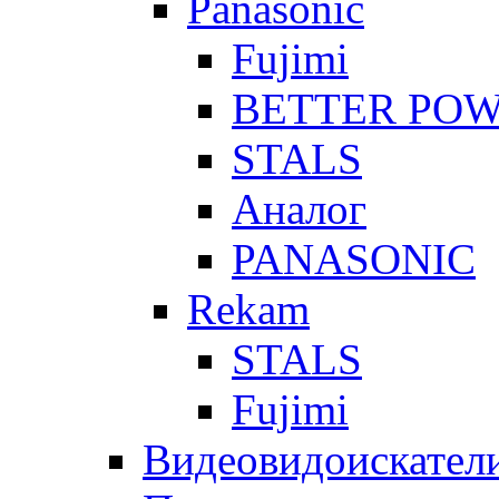
Panasonic
Fujimi
BETTER PO
STALS
Аналог
PANASONIC
Rekam
STALS
Fujimi
Видеовидоискател