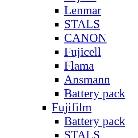
Lenmar
STALS
CANON
Fujicell
Flama
Ansmann
Battery pack
Fujifilm
Battery pack
STALS