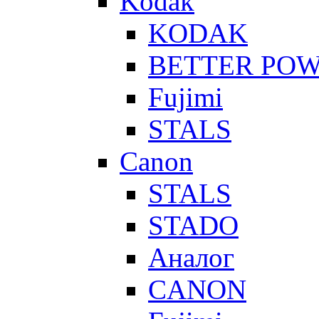
Kodak
KODAK
BETTER PO
Fujimi
STALS
Canon
STALS
STADO
Аналог
CANON