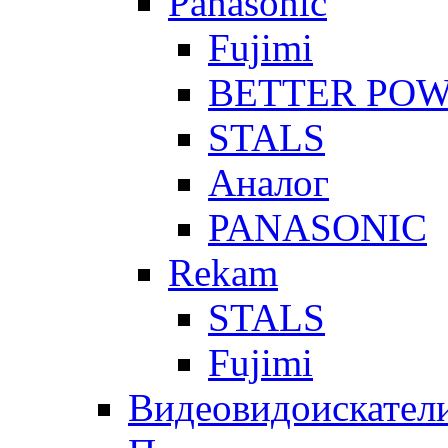
Panasonic
Fujimi
BETTER PO
STALS
Аналог
PANASONIC
Rekam
STALS
Fujimi
Видеовидоискател