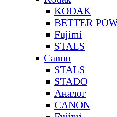
KODAK
BETTER PO
Fujimi
STALS
Canon
STALS
STADO
Аналог
CANON
Fujimi