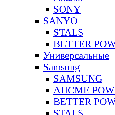
SONY
SANYO
STALS
BETTER PO
Универсальные
Samsung
SAMSUNG
AHCME POW
BETTER PO
STALS