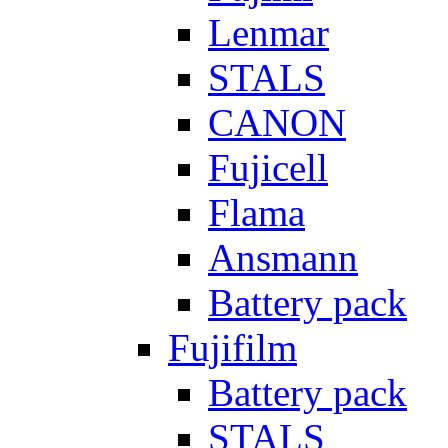
Lenmar
STALS
CANON
Fujicell
Flama
Ansmann
Battery pack
Fujifilm
Battery pack
STALS