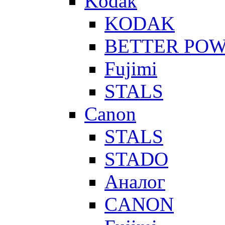
Kodak
KODAK
BETTER PO
Fujimi
STALS
Canon
STALS
STADO
Аналог
CANON