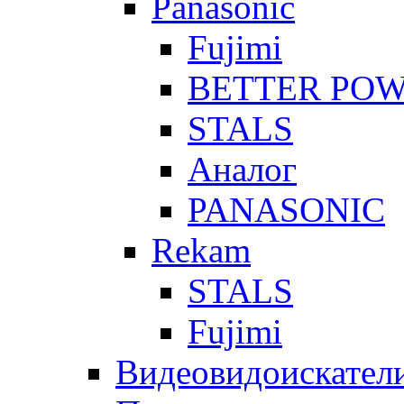
Panasonic
Fujimi
BETTER PO
STALS
Аналог
PANASONIC
Rekam
STALS
Fujimi
Видеовидоискател