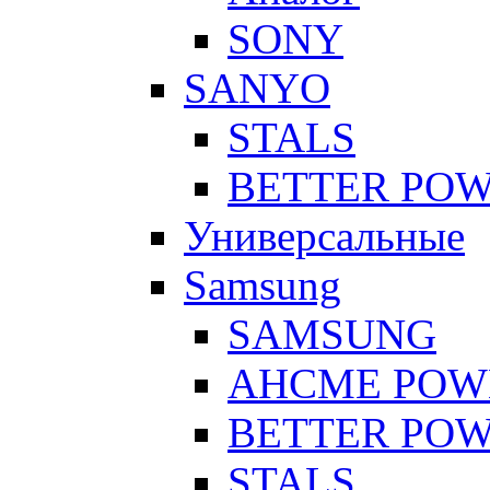
SONY
SANYO
STALS
BETTER PO
Универсальные
Samsung
SAMSUNG
AHCME POW
BETTER PO
STALS