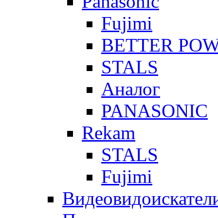
Panasonic
Fujimi
BETTER PO
STALS
Аналог
PANASONIC
Rekam
STALS
Fujimi
Видеовидоискател