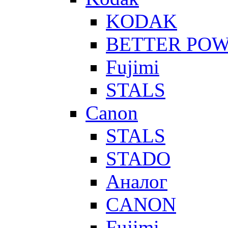
KODAK
BETTER PO
Fujimi
STALS
Canon
STALS
STADO
Аналог
CANON
Fujimi