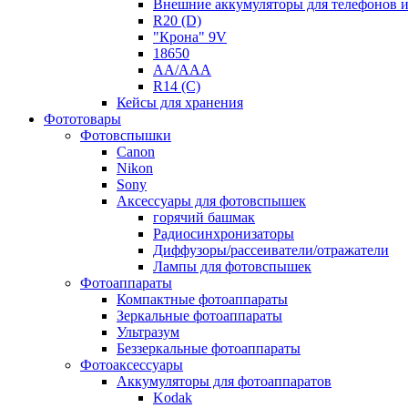
Внешние аккумуляторы для телефонов 
R20 (D)
"Крона" 9V
18650
AA/AAA
R14 (C)
Кейсы для хранения
Фототовары
Фотовспышки
Canon
Nikon
Sony
Аксессуары для фотовспышек
горячий башмак
Радиосинхронизаторы
Диффузоры/рассеиватели/отражатели
Лампы для фотовспышек
Фотоаппараты
Компактные фотоаппараты
Зеркальные фотоаппараты
Ультразум
Беззеркальные фотоаппараты
Фотоаксессуары
Аккумуляторы для фотоаппаратов
Kodak