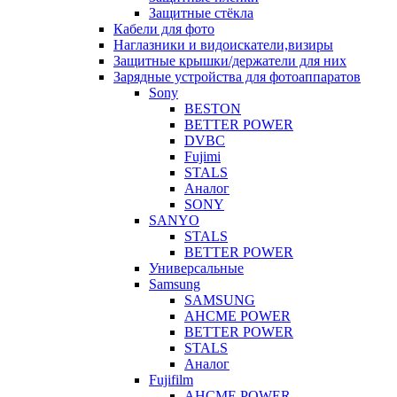
Защитные стёкла
Кабели для фото
Наглазники и видоискатели,визиры
Защитные крышки/держатели для них
Зарядные устройства для фотоаппаратов
Sony
BESTON
BETTER POWER
DVBC
Fujimi
STALS
Аналог
SONY
SANYO
STALS
BETTER POWER
Универсальные
Samsung
SAMSUNG
AHCME POWER
BETTER POWER
STALS
Аналог
Fujifilm
AHCME POWER