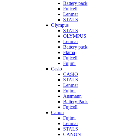
Battery pack
Fujicell
Lenmar
STALS
Olympus
STALS
OLYMPUS
Lenmar
Battery pack
Flama
Fujicell
Fujimi
Casio
CASIO
STALS
Lenmar
Fujimi
Ansmann
Battery Pack
Fujicell
Canon
Fujimi
Lenmar
STALS
CANON