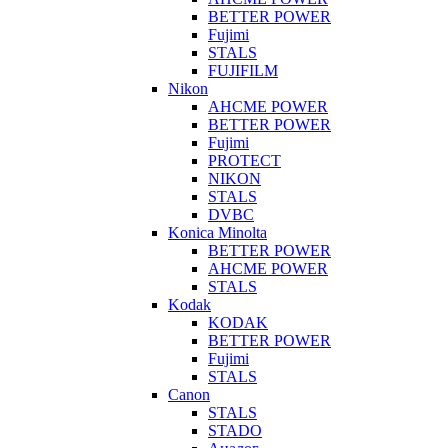
BETTER POWER
Fujimi
STALS
FUJIFILM
Nikon
AHCME POWER
BETTER POWER
Fujimi
PROTECT
NIKON
STALS
DVBC
Konica Minolta
BETTER POWER
AHCME POWER
STALS
Kodak
KODAK
BETTER POWER
Fujimi
STALS
Canon
STALS
STADO