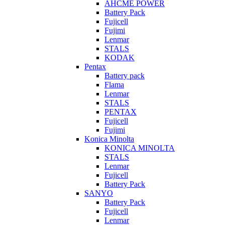
AHCME POWER
Battery Pack
Fujicell
Fujimi
Lenmar
STALS
KODAK
Pentax
Battery pack
Flama
Lenmar
STALS
PENTAX
Fujicell
Fujimi
Konica Minolta
KONICA MINOLTA
STALS
Lenmar
Fujicell
Battery Pack
SANYO
Battery Pack
Fujicell
Lenmar