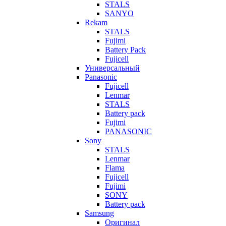
STALS
SANYO
Rekam
STALS
Fujimi
Battery Pack
Fujicell
Универсальный
Panasonic
Fujicell
Lenmar
STALS
Battery pack
Fujimi
PANASONIC
Sony
STALS
Lenmar
Flama
Fujicell
Fujimi
SONY
Battery pack
Samsung
Оригинал