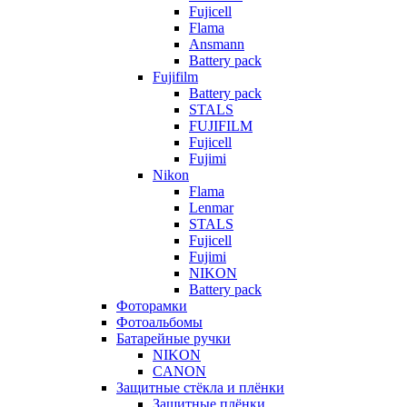
Fujicell
Flama
Ansmann
Battery pack
Fujifilm
Battery pack
STALS
FUJIFILM
Fujicell
Fujimi
Nikon
Flama
Lenmar
STALS
Fujicell
Fujimi
NIKON
Battery pack
Фоторамки
Фотоальбомы
Батарейные ручки
NIKON
CANON
Защитные стёкла и плёнки
Защитные плёнки