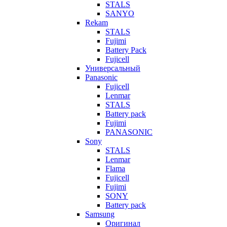
STALS
SANYO
Rekam
STALS
Fujimi
Battery Pack
Fujicell
Универсальный
Panasonic
Fujicell
Lenmar
STALS
Battery pack
Fujimi
PANASONIC
Sony
STALS
Lenmar
Flama
Fujicell
Fujimi
SONY
Battery pack
Samsung
Оригинал