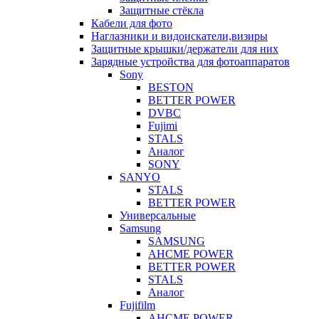
Защитные стёкла
Кабели для фото
Наглазники и видоискатели,визиры
Защитные крышки/держатели для них
Зарядные устройства для фотоаппаратов
Sony
BESTON
BETTER POWER
DVBC
Fujimi
STALS
Аналог
SONY
SANYO
STALS
BETTER POWER
Универсальные
Samsung
SAMSUNG
AHCME POWER
BETTER POWER
STALS
Аналог
Fujifilm
AHCME POWER