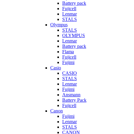
Battery pack
Fujicell
Lenmar
STALS
Olympus
STALS
OLYMPUS
Lenmar
Battery pack
Flama
Fujicell
Fujimi
Casio
CASIO
STALS
Lenmar
Fujimi
Ansmann
Battery Pack
Fujicell
Canon
Fujimi
Lenmar
STALS
CANON