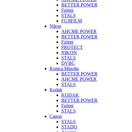
BETTER POWER
Fujimi
STALS
FUJIFILM
Nikon
AHCME POWER
BETTER POWER
Fujimi
PROTECT
NIKON
STALS
DVBC
Konica Minolta
BETTER POWER
AHCME POWER
STALS
Kodak
KODAK
BETTER POWER
Fujimi
STALS
Canon
STALS
STADO