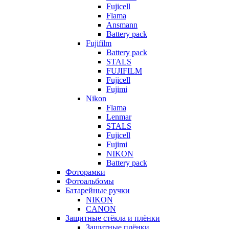
Fujicell
Flama
Ansmann
Battery pack
Fujifilm
Battery pack
STALS
FUJIFILM
Fujicell
Fujimi
Nikon
Flama
Lenmar
STALS
Fujicell
Fujimi
NIKON
Battery pack
Фоторамки
Фотоальбомы
Батарейные ручки
NIKON
CANON
Защитные стёкла и плёнки
Защитные плёнки