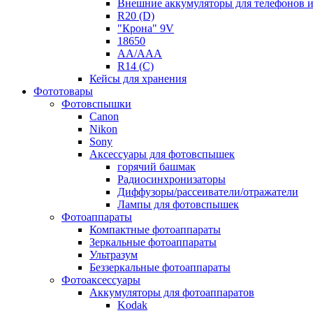
Внешние аккумуляторы для телефонов 
R20 (D)
"Крона" 9V
18650
AA/AAA
R14 (C)
Кейсы для хранения
Фототовары
Фотовспышки
Canon
Nikon
Sony
Аксессуары для фотовспышек
горячий башмак
Радиосинхронизаторы
Диффузоры/рассеиватели/отражатели
Лампы для фотовспышек
Фотоаппараты
Компактные фотоаппараты
Зеркальные фотоаппараты
Ультразум
Беззеркальные фотоаппараты
Фотоаксессуары
Аккумуляторы для фотоаппаратов
Kodak