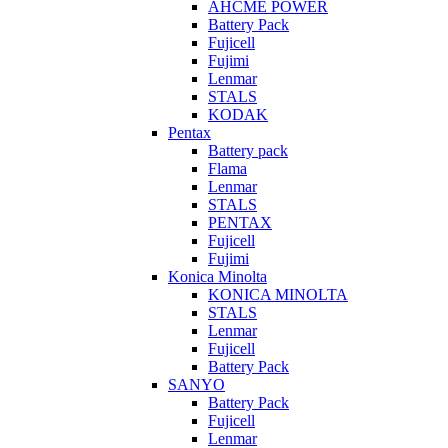
AHCME POWER
Battery Pack
Fujicell
Fujimi
Lenmar
STALS
KODAK
Pentax
Battery pack
Flama
Lenmar
STALS
PENTAX
Fujicell
Fujimi
Konica Minolta
KONICA MINOLTA
STALS
Lenmar
Fujicell
Battery Pack
SANYO
Battery Pack
Fujicell
Lenmar