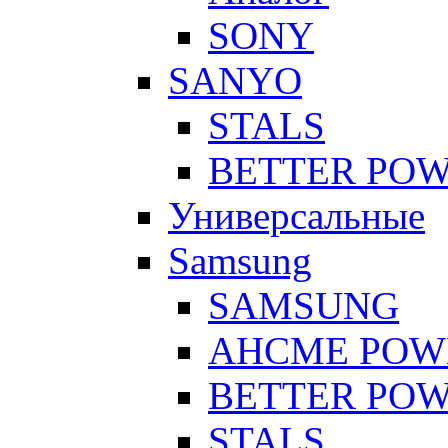
SONY
SANYO
STALS
BETTER PO
Универсальные
Samsung
SAMSUNG
AHCME POW
BETTER PO
STALS