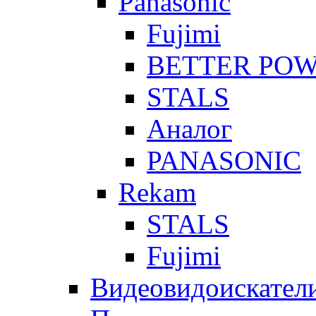
Panasonic
Fujimi
BETTER PO
STALS
Аналог
PANASONIC
Rekam
STALS
Fujimi
Видеовидоискател