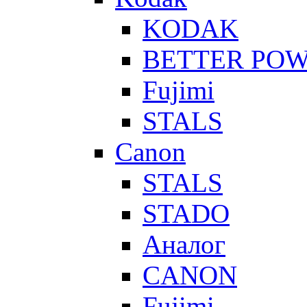
KODAK
BETTER PO
Fujimi
STALS
Canon
STALS
STADO
Аналог
CANON
Fujimi