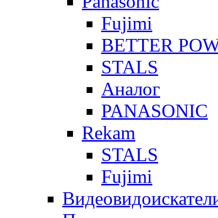
Panasonic
Fujimi
BETTER PO
STALS
Аналог
PANASONIC
Rekam
STALS
Fujimi
Видеовидоискател