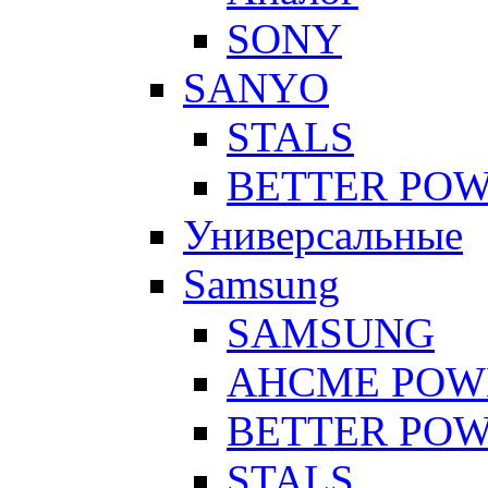
SONY
SANYO
STALS
BETTER PO
Универсальные
Samsung
SAMSUNG
AHCME POW
BETTER PO
STALS