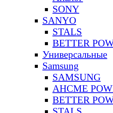
SONY
SANYO
STALS
BETTER PO
Универсальные
Samsung
SAMSUNG
AHCME POW
BETTER PO
STALS