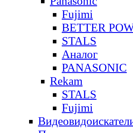
Panasonic
Fujimi
BETTER PO
STALS
Аналог
PANASONIC
Rekam
STALS
Fujimi
Видеовидоискател