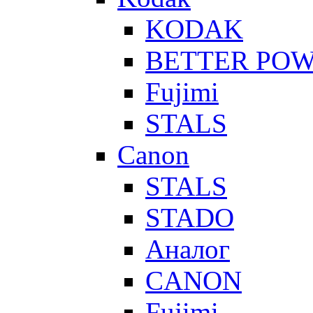
KODAK
BETTER PO
Fujimi
STALS
Canon
STALS
STADO
Аналог
CANON
Fujimi