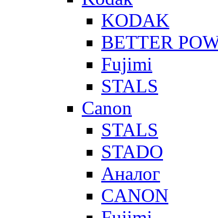
KODAK
BETTER PO
Fujimi
STALS
Canon
STALS
STADO
Аналог
CANON
Fujimi