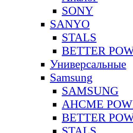
SONY
SANYO
STALS
BETTER PO
Универсальные
Samsung
SAMSUNG
AHCME POW
BETTER PO
STALS