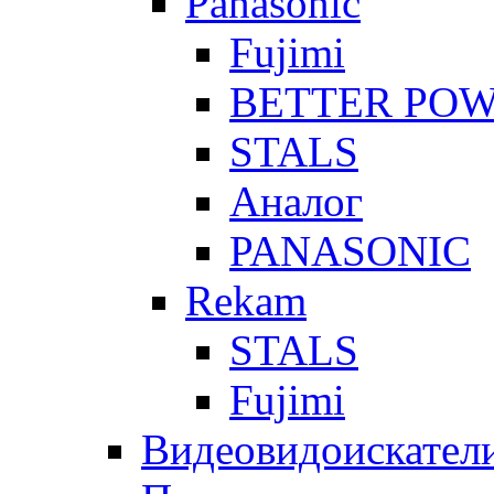
Panasonic
Fujimi
BETTER PO
STALS
Аналог
PANASONIC
Rekam
STALS
Fujimi
Видеовидоискател