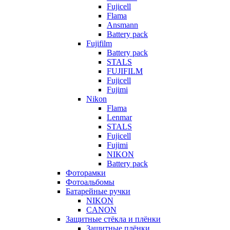
Fujicell
Flama
Ansmann
Battery pack
Fujifilm
Battery pack
STALS
FUJIFILM
Fujicell
Fujimi
Nikon
Flama
Lenmar
STALS
Fujicell
Fujimi
NIKON
Battery pack
Фоторамки
Фотоальбомы
Батарейные ручки
NIKON
CANON
Защитные стёкла и плёнки
Защитные плёнки