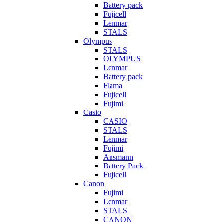
Battery pack
Fujicell
Lenmar
STALS
Olympus
STALS
OLYMPUS
Lenmar
Battery pack
Flama
Fujicell
Fujimi
Casio
CASIO
STALS
Lenmar
Fujimi
Ansmann
Battery Pack
Fujicell
Canon
Fujimi
Lenmar
STALS
CANON