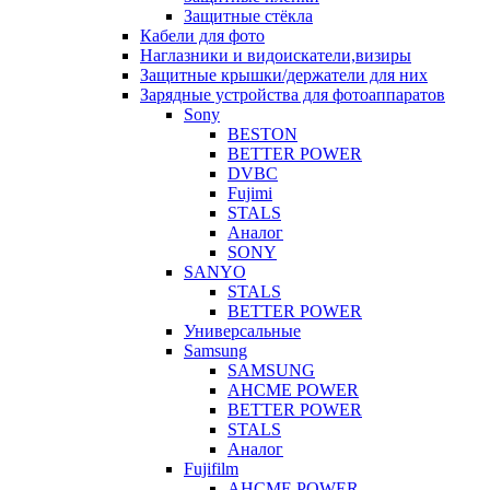
Защитные стёкла
Кабели для фото
Наглазники и видоискатели,визиры
Защитные крышки/держатели для них
Зарядные устройства для фотоаппаратов
Sony
BESTON
BETTER POWER
DVBC
Fujimi
STALS
Аналог
SONY
SANYO
STALS
BETTER POWER
Универсальные
Samsung
SAMSUNG
AHCME POWER
BETTER POWER
STALS
Аналог
Fujifilm
AHCME POWER