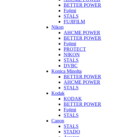
BETTER POWER
Fujimi
STALS
FUJIFILM
Nikon
AHCME POWER
BETTER POWER
Fujimi
PROTECT
NIKON
STALS
DVBC
Konica Minolta
BETTER POWER
AHCME POWER
STALS
Kodak
KODAK
BETTER POWER
Fujimi
STALS
Canon
STALS
STADO