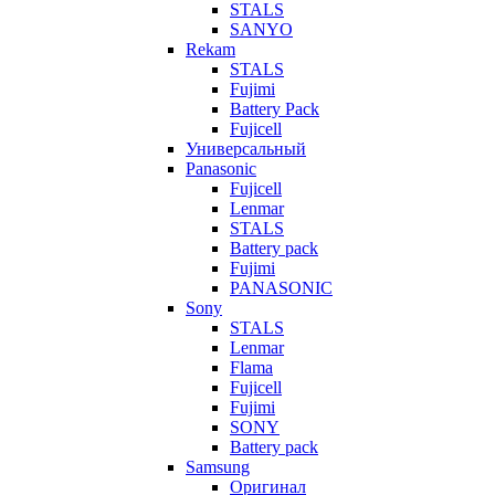
STALS
SANYO
Rekam
STALS
Fujimi
Battery Pack
Fujicell
Универсальный
Panasonic
Fujicell
Lenmar
STALS
Battery pack
Fujimi
PANASONIC
Sony
STALS
Lenmar
Flama
Fujicell
Fujimi
SONY
Battery pack
Samsung
Оригинал