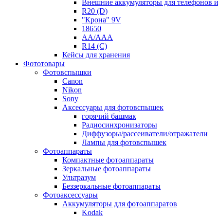
Внешние аккумуляторы для телефонов 
R20 (D)
"Крона" 9V
18650
AA/AAA
R14 (C)
Кейсы для хранения
Фототовары
Фотовспышки
Canon
Nikon
Sony
Аксессуары для фотовспышек
горячий башмак
Радиосинхронизаторы
Диффузоры/рассеиватели/отражатели
Лампы для фотовспышек
Фотоаппараты
Компактные фотоаппараты
Зеркальные фотоаппараты
Ультразум
Беззеркальные фотоаппараты
Фотоаксессуары
Аккумуляторы для фотоаппаратов
Kodak