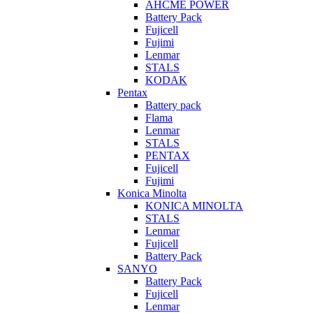
AHCME POWER
Battery Pack
Fujicell
Fujimi
Lenmar
STALS
KODAK
Pentax
Battery pack
Flama
Lenmar
STALS
PENTAX
Fujicell
Fujimi
Konica Minolta
KONICA MINOLTA
STALS
Lenmar
Fujicell
Battery Pack
SANYO
Battery Pack
Fujicell
Lenmar