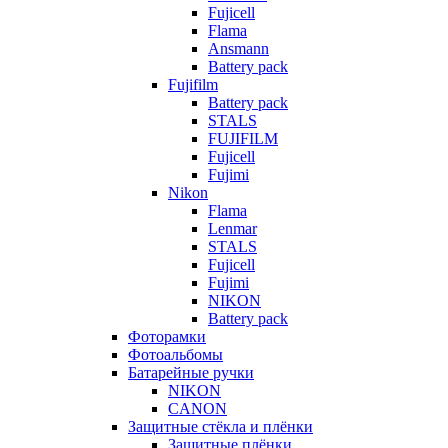
Fujicell
Flama
Ansmann
Battery pack
Fujifilm
Battery pack
STALS
FUJIFILM
Fujicell
Fujimi
Nikon
Flama
Lenmar
STALS
Fujicell
Fujimi
NIKON
Battery pack
Фоторамки
Фотоальбомы
Батарейные ручки
NIKON
CANON
Защитные стёкла и плёнки
Защитные плёнки