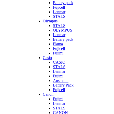
Battery pack
Fujicell
Lenmar
STALS
Olympus
STALS
OLYMPUS
Lenmar
Battery pack
Flama
Fujicell
Fujimi
Casio
CASIO
STALS
Lenmar
Fujimi
Ansmann
Battery Pack
Fujicell
Canon
Fujimi
Lenmar
STALS
CANON