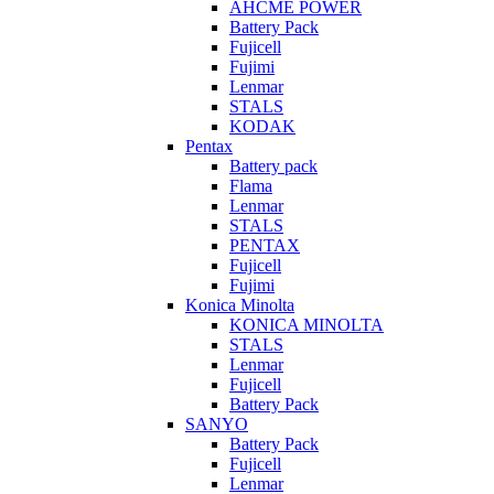
AHCME POWER
Battery Pack
Fujicell
Fujimi
Lenmar
STALS
KODAK
Pentax
Battery pack
Flama
Lenmar
STALS
PENTAX
Fujicell
Fujimi
Konica Minolta
KONICA MINOLTA
STALS
Lenmar
Fujicell
Battery Pack
SANYO
Battery Pack
Fujicell
Lenmar