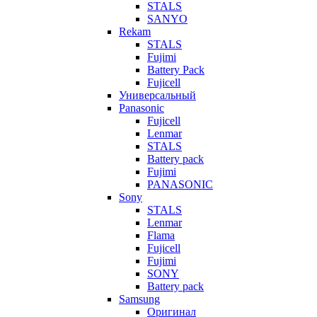
STALS
SANYO
Rekam
STALS
Fujimi
Battery Pack
Fujicell
Универсальный
Panasonic
Fujicell
Lenmar
STALS
Battery pack
Fujimi
PANASONIC
Sony
STALS
Lenmar
Flama
Fujicell
Fujimi
SONY
Battery pack
Samsung
Оригинал