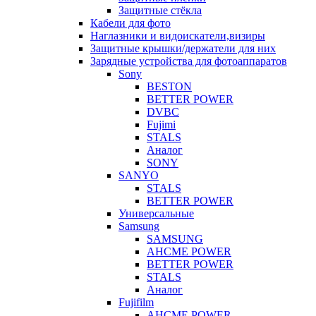
Защитные стёкла
Кабели для фото
Наглазники и видоискатели,визиры
Защитные крышки/держатели для них
Зарядные устройства для фотоаппаратов
Sony
BESTON
BETTER POWER
DVBC
Fujimi
STALS
Аналог
SONY
SANYO
STALS
BETTER POWER
Универсальные
Samsung
SAMSUNG
AHCME POWER
BETTER POWER
STALS
Аналог
Fujifilm
AHCME POWER