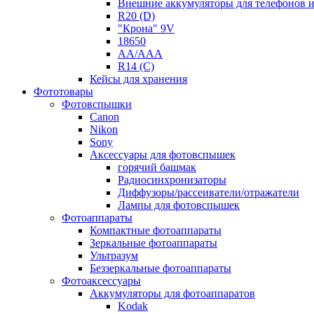
Внешние аккумуляторы для телефонов 
R20 (D)
"Крона" 9V
18650
AA/AAA
R14 (C)
Кейсы для хранения
Фототовары
Фотовспышки
Canon
Nikon
Sony
Аксессуары для фотовспышек
горячий башмак
Радиосинхронизаторы
Диффузоры/рассеиватели/отражатели
Лампы для фотовспышек
Фотоаппараты
Компактные фотоаппараты
Зеркальные фотоаппараты
Ультразум
Беззеркальные фотоаппараты
Фотоаксессуары
Аккумуляторы для фотоаппаратов
Kodak