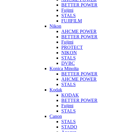
BETTER POWER
Fujimi
STALS
FUJIFILM
Nikon
AHCME POWER
BETTER POWER
Fujimi
PROTECT
NIKON
STALS
DVBC
Konica Minolta
BETTER POWER
AHCME POWER
STALS
Kodak
KODAK
BETTER POWER
Fujimi
STALS
Canon
STALS
STADO