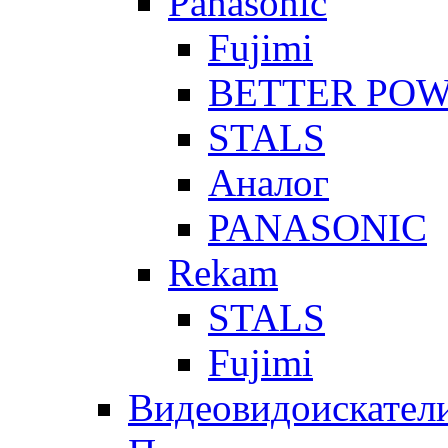
Panasonic
Fujimi
BETTER PO
STALS
Аналог
PANASONIC
Rekam
STALS
Fujimi
Видеовидоискател