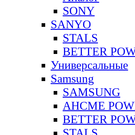
SONY
SANYO
STALS
BETTER PO
Универсальные
Samsung
SAMSUNG
AHCME POW
BETTER PO
STALS