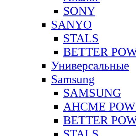
SONY
SANYO
STALS
BETTER PO
Универсальные
Samsung
SAMSUNG
AHCME POW
BETTER PO
STALS