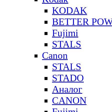
KODAK
BETTER PO
Fujimi
STALS
Canon
STALS
STADO
Аналог
CANON
Fujimi