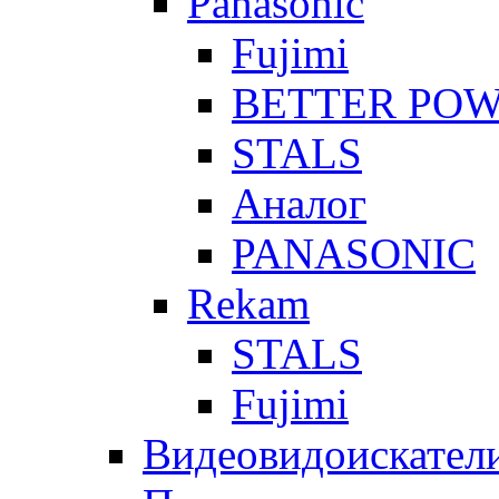
Panasonic
Fujimi
BETTER PO
STALS
Аналог
PANASONIC
Rekam
STALS
Fujimi
Видеовидоискател