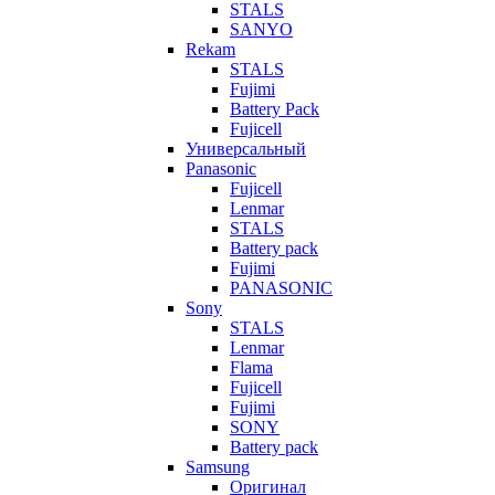
STALS
SANYO
Rekam
STALS
Fujimi
Battery Pack
Fujicell
Универсальный
Panasonic
Fujicell
Lenmar
STALS
Battery pack
Fujimi
PANASONIC
Sony
STALS
Lenmar
Flama
Fujicell
Fujimi
SONY
Battery pack
Samsung
Оригинал