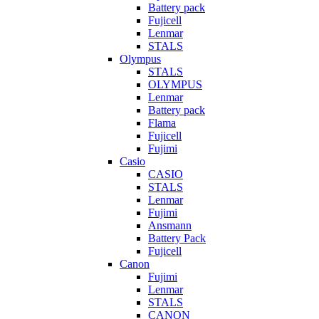
Battery pack
Fujicell
Lenmar
STALS
Olympus
STALS
OLYMPUS
Lenmar
Battery pack
Flama
Fujicell
Fujimi
Casio
CASIO
STALS
Lenmar
Fujimi
Ansmann
Battery Pack
Fujicell
Canon
Fujimi
Lenmar
STALS
CANON