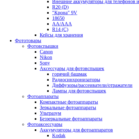
Внешние аккумуляторы для телефонов 
R20 (D)
"Крона" 9V
18650
AA/AAA
R14 (C)
Кейсы для хранения
Фототовары
Фотовспышки
Canon
Nikon
Sony
Аксессуары для фотовспышек
горячий башмак
Радиосинхронизаторы
Диффузоры/рассеиватели/отражатели
Лампы для фотовспышек
Фотоаппараты
Компактные фотоаппараты
Зеркальные фотоаппараты
Ультразум
Беззеркальные фотоаппараты
Фотоаксессуары
Аккумуляторы для фотоаппаратов
Kodak