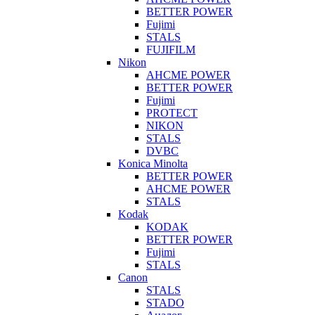
BETTER POWER
Fujimi
STALS
FUJIFILM
Nikon
AHCME POWER
BETTER POWER
Fujimi
PROTECT
NIKON
STALS
DVBC
Konica Minolta
BETTER POWER
AHCME POWER
STALS
Kodak
KODAK
BETTER POWER
Fujimi
STALS
Canon
STALS
STADO