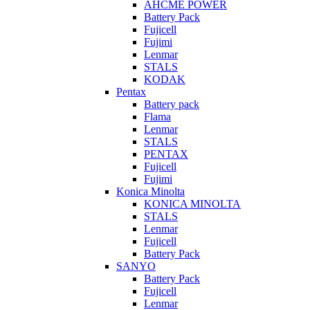
AHCME POWER
Battery Pack
Fujicell
Fujimi
Lenmar
STALS
KODAK
Pentax
Battery pack
Flama
Lenmar
STALS
PENTAX
Fujicell
Fujimi
Konica Minolta
KONICA MINOLTA
STALS
Lenmar
Fujicell
Battery Pack
SANYO
Battery Pack
Fujicell
Lenmar