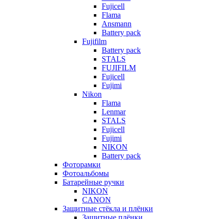
Fujicell
Flama
Ansmann
Battery pack
Fujifilm
Battery pack
STALS
FUJIFILM
Fujicell
Fujimi
Nikon
Flama
Lenmar
STALS
Fujicell
Fujimi
NIKON
Battery pack
Фоторамки
Фотоальбомы
Батарейные ручки
NIKON
CANON
Защитные стёкла и плёнки
Защитные плёнки