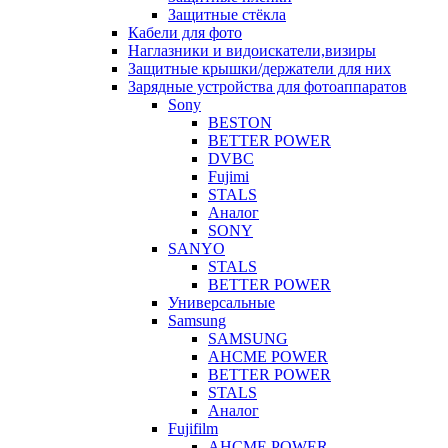
Защитные стёкла
Кабели для фото
Наглазники и видоискатели,визиры
Защитные крышки/держатели для них
Зарядные устройства для фотоаппаратов
Sony
BESTON
BETTER POWER
DVBC
Fujimi
STALS
Аналог
SONY
SANYO
STALS
BETTER POWER
Универсальные
Samsung
SAMSUNG
AHCME POWER
BETTER POWER
STALS
Аналог
Fujifilm
AHCME POWER