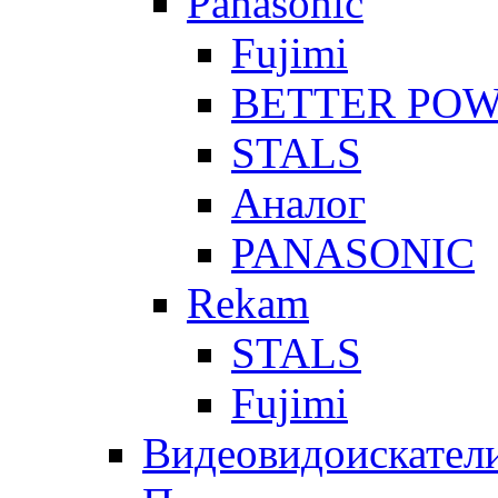
Panasonic
Fujimi
BETTER PO
STALS
Аналог
PANASONIC
Rekam
STALS
Fujimi
Видеовидоискател