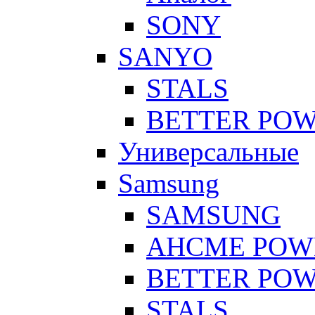
SONY
SANYO
STALS
BETTER PO
Универсальные
Samsung
SAMSUNG
AHCME POW
BETTER PO
STALS