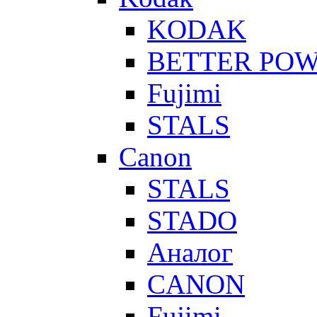
KODAK
BETTER PO
Fujimi
STALS
Canon
STALS
STADO
Аналог
CANON
Fujimi