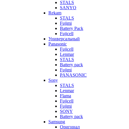
STALS
SANYO
Rekam
STALS
Fujimi
Battery Pack
Fujicell
Универсальный
Panasonic
Fujicell
Lenmar
STALS
Battery pack
Fujimi
PANASONIC
Sony
STALS
Lenmar
Flama
Fujicell
Fujimi
SONY
Battery pack
Samsung
Оригинал