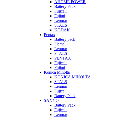
AHCME POWER
Battery Pack
Fujicell
Fujimi
Lenmar
STALS
KODAK
Pentax
Battery pack
Flama
Lenmar
STALS
PENTAX
Fujicell
Fujimi
Konica Minolta
KONICA MINOLTA
STALS
Lenmar
Fujicell
Battery Pack
SANYO
Battery Pack
Fujicell
Lenmar