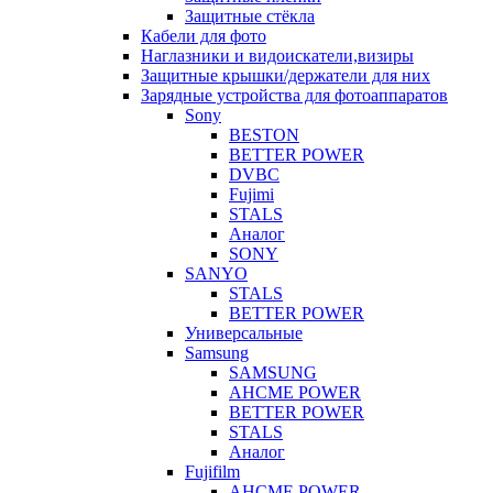
Защитные стёкла
Кабели для фото
Наглазники и видоискатели,визиры
Защитные крышки/держатели для них
Зарядные устройства для фотоаппаратов
Sony
BESTON
BETTER POWER
DVBC
Fujimi
STALS
Аналог
SONY
SANYO
STALS
BETTER POWER
Универсальные
Samsung
SAMSUNG
AHCME POWER
BETTER POWER
STALS
Аналог
Fujifilm
AHCME POWER