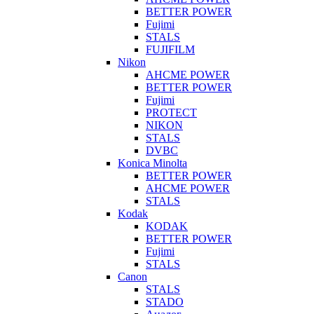
BETTER POWER
Fujimi
STALS
FUJIFILM
Nikon
AHCME POWER
BETTER POWER
Fujimi
PROTECT
NIKON
STALS
DVBC
Konica Minolta
BETTER POWER
AHCME POWER
STALS
Kodak
KODAK
BETTER POWER
Fujimi
STALS
Canon
STALS
STADO