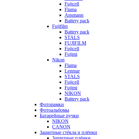
Fujicell
Flama
Ansmann
Battery pack
Fujifilm
Battery pack
STALS
FUJIFILM
Fujicell
Fujimi
Nikon
Flama
Lenmar
STALS
Fujicell
Fujimi
NIKON
Battery pack
Фоторамки
Фотоальбомы
Батарейные ручки
NIKON
CANON
Защитные стёкла и плёнки
Защитные плёнки