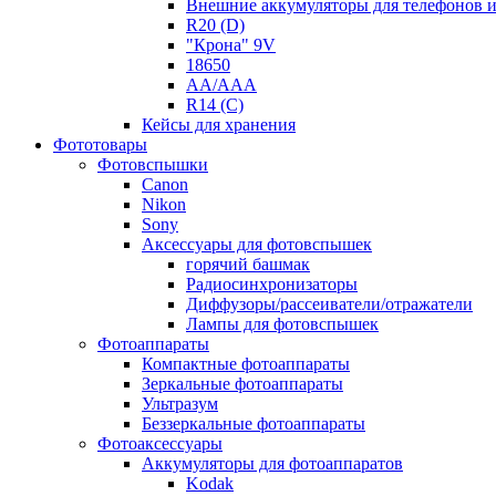
Внешние аккумуляторы для телефонов 
R20 (D)
"Крона" 9V
18650
AA/AAA
R14 (C)
Кейсы для хранения
Фототовары
Фотовспышки
Canon
Nikon
Sony
Аксессуары для фотовспышек
горячий башмак
Радиосинхронизаторы
Диффузоры/рассеиватели/отражатели
Лампы для фотовспышек
Фотоаппараты
Компактные фотоаппараты
Зеркальные фотоаппараты
Ультразум
Беззеркальные фотоаппараты
Фотоаксессуары
Аккумуляторы для фотоаппаратов
Kodak