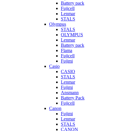
Battery pack
Fujicell
Lenmar
STALS
Olympus
STALS
OLYMPUS
Lenmar
Battery pack
Flama
Fujicell
Fujimi
Casio
CASIO
STALS
Lenmar
Fujimi
Ansmann
Battery Pack
Fujicell
Canon
Fujimi
Lenmar
STALS
CANON