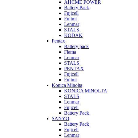
AHCME POWER
Battery Pack
Fujicell
Fujimi
Lenmar
STALS
KODAK
Pentax
Battery pack
Flama
Lenmar
STALS
PENTAX
Fujicell
Fujimi
Konica Minolta
KONICA MINOLTA
STALS
Lenmar
Fujicell
Battery Pack
SANYO
Battery Pack
Fujicell
Lenmar