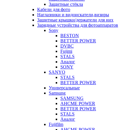
Защитные стёкла
Кабели для фото
Наглазники и видоискатели,визиры
Защитные крышки/держатели для них
Зарядные устройства для фотоаппаратов
Sony
BESTON
BETTER POWER
DVBC
Fujimi
STALS
Аналог
SONY
SANYO
STALS
BETTER POWER
Универсальные
Samsung
SAMSUNG
AHCME POWER
BETTER POWER
STALS
Аналог
Fujifilm
AHCME POWER