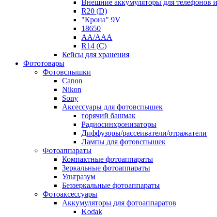
Внешние аккумуляторы для телефонов 
R20 (D)
"Крона" 9V
18650
AA/AAA
R14 (C)
Кейсы для хранения
Фототовары
Фотовспышки
Canon
Nikon
Sony
Аксессуары для фотовспышек
горячий башмак
Радиосинхронизаторы
Диффузоры/рассеиватели/отражатели
Лампы для фотовспышек
Фотоаппараты
Компактные фотоаппараты
Зеркальные фотоаппараты
Ультразум
Беззеркальные фотоаппараты
Фотоаксессуары
Аккумуляторы для фотоаппаратов
Kodak