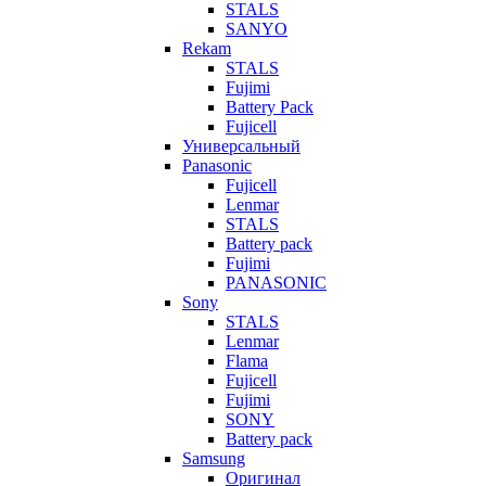
STALS
SANYO
Rekam
STALS
Fujimi
Battery Pack
Fujicell
Универсальный
Panasonic
Fujicell
Lenmar
STALS
Battery pack
Fujimi
PANASONIC
Sony
STALS
Lenmar
Flama
Fujicell
Fujimi
SONY
Battery pack
Samsung
Оригинал