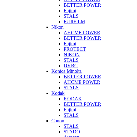
BETTER POWER
Fujimi
STALS
FUJIFILM
Nikon
AHCME POWER
BETTER POWER
Fujimi
PROTECT
NIKON
STALS
DVBC
Konica Minolta
BETTER POWER
AHCME POWER
STALS
Kodak
KODAK
BETTER POWER
Fujimi
STALS
Canon
STALS
STADO