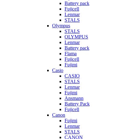
Battery pack
Fujicell
Lenmar
STALS
Olympus
STALS
OLYMPUS
Lenmar
Battery pack
Flama
Fujicell
Fujimi
Casio
CASIO
STALS
Lenmar
Fujimi
Ansmann
Battery Pack
Fujicell
Canon
Fujimi
Lenmar
STALS
CANON