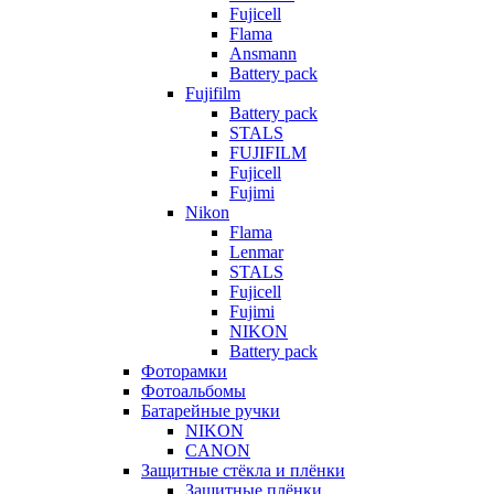
Fujicell
Flama
Ansmann
Battery pack
Fujifilm
Battery pack
STALS
FUJIFILM
Fujicell
Fujimi
Nikon
Flama
Lenmar
STALS
Fujicell
Fujimi
NIKON
Battery pack
Фоторамки
Фотоальбомы
Батарейные ручки
NIKON
CANON
Защитные стёкла и плёнки
Защитные плёнки