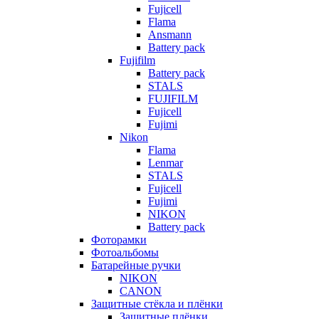
Fujicell
Flama
Ansmann
Battery pack
Fujifilm
Battery pack
STALS
FUJIFILM
Fujicell
Fujimi
Nikon
Flama
Lenmar
STALS
Fujicell
Fujimi
NIKON
Battery pack
Фоторамки
Фотоальбомы
Батарейные ручки
NIKON
CANON
Защитные стёкла и плёнки
Защитные плёнки