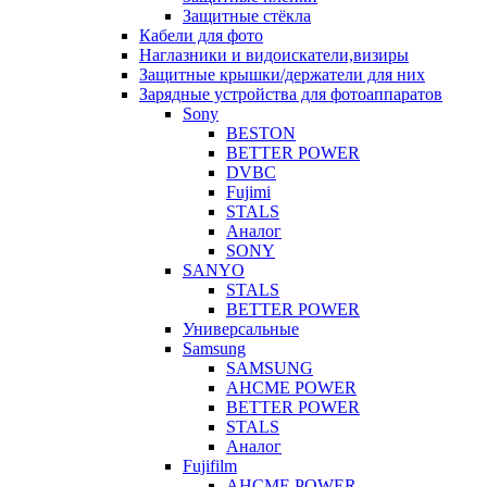
Защитные стёкла
Кабели для фото
Наглазники и видоискатели,визиры
Защитные крышки/держатели для них
Зарядные устройства для фотоаппаратов
Sony
BESTON
BETTER POWER
DVBC
Fujimi
STALS
Аналог
SONY
SANYO
STALS
BETTER POWER
Универсальные
Samsung
SAMSUNG
AHCME POWER
BETTER POWER
STALS
Аналог
Fujifilm
AHCME POWER