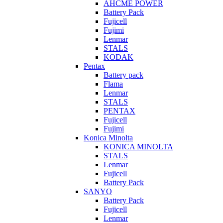
AHCME POWER
Battery Pack
Fujicell
Fujimi
Lenmar
STALS
KODAK
Pentax
Battery pack
Flama
Lenmar
STALS
PENTAX
Fujicell
Fujimi
Konica Minolta
KONICA MINOLTA
STALS
Lenmar
Fujicell
Battery Pack
SANYO
Battery Pack
Fujicell
Lenmar