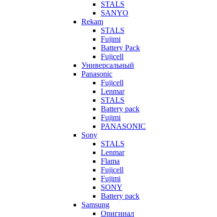
STALS
SANYO
Rekam
STALS
Fujimi
Battery Pack
Fujicell
Универсальный
Panasonic
Fujicell
Lenmar
STALS
Battery pack
Fujimi
PANASONIC
Sony
STALS
Lenmar
Flama
Fujicell
Fujimi
SONY
Battery pack
Samsung
Оригинал