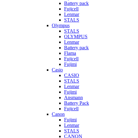
Battery pack
Fujicell
Lenmar
STALS
Olympus
STALS
OLYMPUS
Lenmar
Battery pack
Flama
Fujicell
Fujimi
Casio
CASIO
STALS
Lenmar
Fujimi
Ansmann
Battery Pack
Fujicell
Canon
Fujimi
Lenmar
STALS
CANON