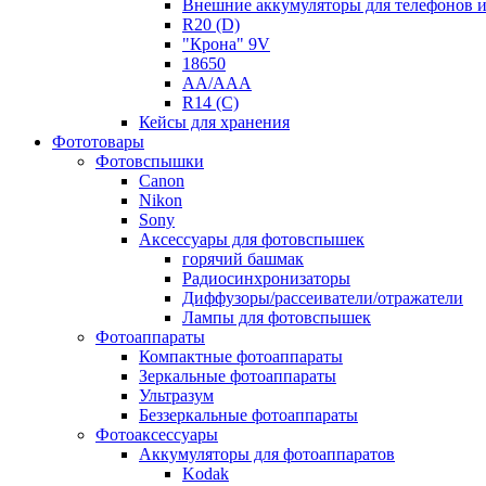
Внешние аккумуляторы для телефонов 
R20 (D)
"Крона" 9V
18650
AA/AAA
R14 (C)
Кейсы для хранения
Фототовары
Фотовспышки
Canon
Nikon
Sony
Аксессуары для фотовспышек
горячий башмак
Радиосинхронизаторы
Диффузоры/рассеиватели/отражатели
Лампы для фотовспышек
Фотоаппараты
Компактные фотоаппараты
Зеркальные фотоаппараты
Ультразум
Беззеркальные фотоаппараты
Фотоаксессуары
Аккумуляторы для фотоаппаратов
Kodak