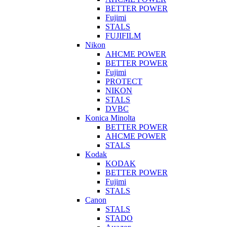
BETTER POWER
Fujimi
STALS
FUJIFILM
Nikon
AHCME POWER
BETTER POWER
Fujimi
PROTECT
NIKON
STALS
DVBC
Konica Minolta
BETTER POWER
AHCME POWER
STALS
Kodak
KODAK
BETTER POWER
Fujimi
STALS
Canon
STALS
STADO