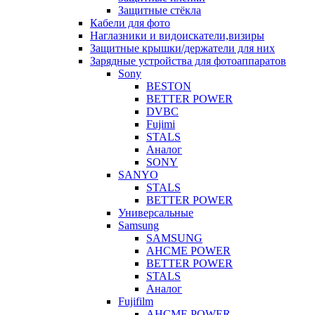
Защитные стёкла
Кабели для фото
Наглазники и видоискатели,визиры
Защитные крышки/держатели для них
Зарядные устройства для фотоаппаратов
Sony
BESTON
BETTER POWER
DVBC
Fujimi
STALS
Аналог
SONY
SANYO
STALS
BETTER POWER
Универсальные
Samsung
SAMSUNG
AHCME POWER
BETTER POWER
STALS
Аналог
Fujifilm
AHCME POWER