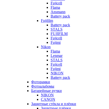
Fujicell
Flama
Ansmann
Battery pack
Fujifilm
Battery pack
STALS
FUJIFILM
Fujicell
Fujimi
Nikon
Flama
Lenmar
STALS
Fujicell
Fujimi
NIKON
Battery pack
Фоторамки
Фотоальбомы
Батарейные ручки
NIKON
CANON
Защитные стёкла и плёнки
Защитные плёнки