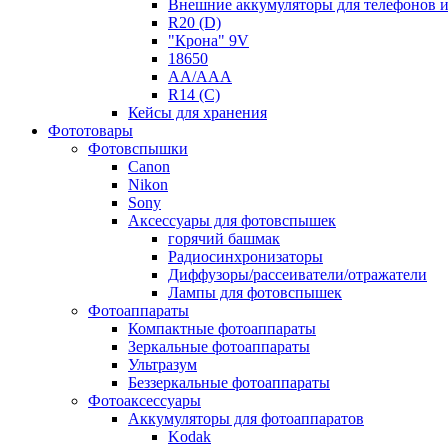
Внешние аккумуляторы для телефонов 
R20 (D)
"Крона" 9V
18650
AA/AAA
R14 (C)
Кейсы для хранения
Фототовары
Фотовспышки
Canon
Nikon
Sony
Аксессуары для фотовспышек
горячий башмак
Радиосинхронизаторы
Диффузоры/рассеиватели/отражатели
Лампы для фотовспышек
Фотоаппараты
Компактные фотоаппараты
Зеркальные фотоаппараты
Ультразум
Беззеркальные фотоаппараты
Фотоаксессуары
Аккумуляторы для фотоаппаратов
Kodak