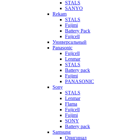
STALS
SANYO
Rekam
STALS
Fujimi
Battery Pack
Fujicell
Универсальный
Panasonic
Fujicell
Lenmar
STALS
Battery pack
Fujimi
PANASONIC
Sony
STALS
Lenmar
Flama
Fujicell
Fujimi
SONY
Battery pack
Samsung
Оригинал