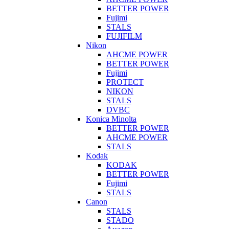
BETTER POWER
Fujimi
STALS
FUJIFILM
Nikon
AHCME POWER
BETTER POWER
Fujimi
PROTECT
NIKON
STALS
DVBC
Konica Minolta
BETTER POWER
AHCME POWER
STALS
Kodak
KODAK
BETTER POWER
Fujimi
STALS
Canon
STALS
STADO