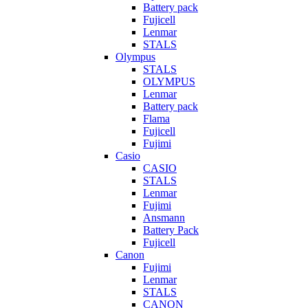
Battery pack
Fujicell
Lenmar
STALS
Olympus
STALS
OLYMPUS
Lenmar
Battery pack
Flama
Fujicell
Fujimi
Casio
CASIO
STALS
Lenmar
Fujimi
Ansmann
Battery Pack
Fujicell
Canon
Fujimi
Lenmar
STALS
CANON