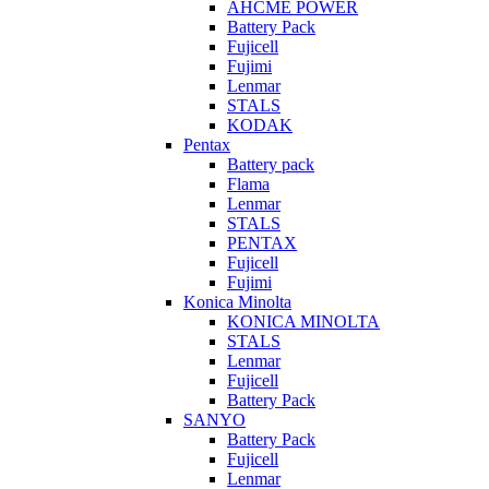
AHCME POWER
Battery Pack
Fujicell
Fujimi
Lenmar
STALS
KODAK
Pentax
Battery pack
Flama
Lenmar
STALS
PENTAX
Fujicell
Fujimi
Konica Minolta
KONICA MINOLTA
STALS
Lenmar
Fujicell
Battery Pack
SANYO
Battery Pack
Fujicell
Lenmar